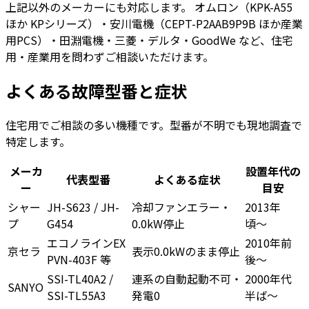
上記以外のメーカーにも対応します。
オムロン
（KPK-A55
ほか KPシリーズ）・
安川電機
（CEPT-P2AAB9P9B ほか産業
用PCS）・田淵電機・三菱・デルタ・GoodWe など、住宅
用・産業用を問わずご相談いただけます。
よくある
故障型番
と症状
住宅用でご相談の多い機種です。型番が不明でも現地調査で
特定します。
メーカ
設置年代の
代表型番
よくある症状
ー
目安
シャー
JH-S623 / JH-
冷却ファンエラー・
2013年
プ
G454
0.0kW停止
頃〜
エコノラインEX
2010年前
京セラ
表示0.0kWのまま停止
PVN-403F 等
後〜
SSI-TL40A2 /
連系の自動起動不可・
2000年代
SANYO
SSI-TL55A3
発電0
半ば〜