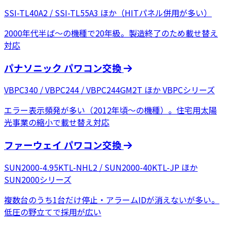
SSI-TL40A2 / SSI-TL55A3 ほか（HITパネル併用が多い）
2000年代半ば〜の機種で20年級。製造終了のため載せ替え
対応
パナソニック パワコン交換
VBPC340 / VBPC244 / VBPC244GM2T ほか VBPCシリーズ
エラー表示頻発が多い（2012年頃〜の機種）。住宅用太陽
光事業の縮小で載せ替え対応
ファーウェイ パワコン交換
SUN2000-4.95KTL-NHL2 / SUN2000-40KTL-JP ほか
SUN2000シリーズ
複数台のうち1台だけ停止・アラームIDが消えないが多い。
低圧の野立てで採用が広い