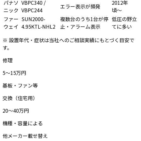
パナソ
VBPC340 /
2012年
エラー表示が頻発
ニック
VBPC244
頃〜
ファー
SUN2000-
複数台のうち1台が停
低圧の野立
ウェイ
4.95KTL-NHL2
止・アラーム表示
てに多い
※ 設置年代・症状は当社へのご相談実績にもとづく目安で
す。
修理
5〜15万円
基板・ファン等
交換（住宅用）
20〜40万円
機種・容量による
他メーカー載せ替え