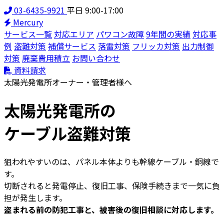
03-6435-9921
平日 9:00-17:00
Mercury
サービス一覧
対応エリア
パワコン故障
9年間の実績
対応事
例
盗難対策
補償サービス
落雷対策
フリッカ対策
出力制御
対策
廃棄費用積立
お問い合わせ
資料請求
太陽光発電所オーナー・管理者様へ
太陽光発電所の
ケーブル盗難対策
狙われやすいのは、パネル本体よりも
幹線ケーブル・銅線
で
す。
切断されると発電停止、復旧工事、保険手続きまで一気に負
担が発生します。
盗まれる前の防犯工事と、被害後の復旧相談に対応します。