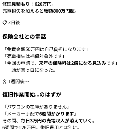
修理見積もり：620万円。
売電損失を加えると
総額800万円超
。
📋 3日後
保険会社との電話
「免責金額50万円は自己負担になります」
「売電損失は補償対象外です」
「今回の申請で、
来年の保険料は2倍になる見込み
です」
——頭が真っ白になった。
⏰ 1週間後〜
復旧作業開始...のはずが
「パワコンの在庫がありません」
「メーカー手配で
6週間かかります
」
その間、
毎日3万円の売電収入が消えていく
。
6週間で126万円。復旧費用とは別に。