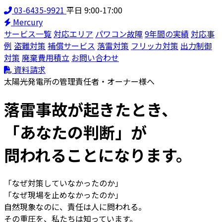
03-6435-9921
平日 9:00-17:00
Mercury
サービス一覧
対応エリア
パワコン故障
9年間の実績
対応事
例
盗難対策
補償サービス
落雷対策
フリッカ対策
出力制御
対策
廃棄費用積立
お問い合わせ
資料請求
太陽光発電所の管理責任者・オーナー様へ
落雷事故が起きたとき、
「あなたの判断」
が
問われることになります。
「なぜ対策していなかったのか」
「なぜ現場を止めなかったのか」
自然現象なのに、責任は
人
に問われる。
その重圧を、私たちは知っています。