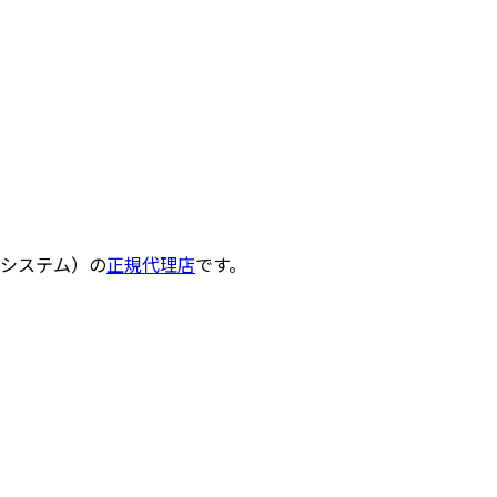
制システム）の
正規代理店
です。