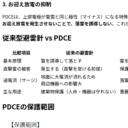
3. お迎え放電の抑制
PDCEは、上部電極が雷雲と同じ極性（マイナス）になる特
お迎え放電を発生させないことで、落雷を誘導しない
。これ
従来型避雷針 vs PDCE
比較項目
従来の避雷針
基本原理
雷を
誘導して落とす
雷
直撃雷の被害
発生する（直撃を受ける前提）
保
地面に大電流が流れるため
過電流（サージ）
落
周辺機器への影響大
主な用途
建築物保護（人命・機器は守れない）
重
PDCEの保護範囲