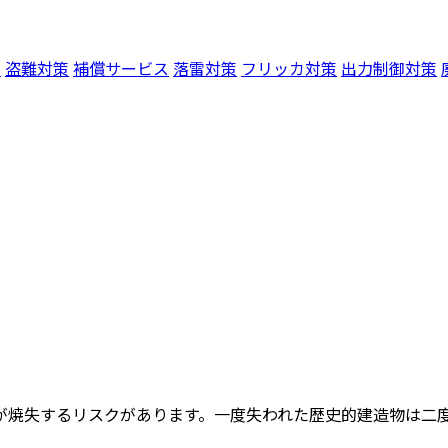
例
盗難対策
補償サービス
落雷対策
フリッカ対策
出力制御対策
が焼失するリスクがあります。一度失われた歴史的建造物は二