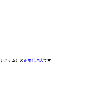
制システム）の
正規代理店
です。