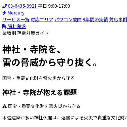
03-6435-9921
平日 9:00-17:00
Mercury
サービス一覧
対応エリア
パワコン故障
9年間の実績
対応事
資料請求
業種別 落雷対策ガイド
神社・寺院
を、
雷の脅威から守り抜く。
国宝・重要文化財を雷火災から守る
神社・寺院が抱える課題
国宝・重要文化財を雷火災から守る
木造建築が多い神社仏閣は、落雷による火災で貴重な文化財